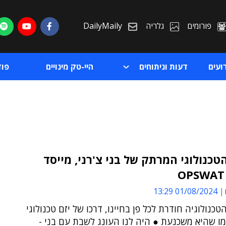
פורומים
גלריה
DailyMaily
ועים
דעות וניתוחים
היי-טק מינויים
פו
כנולוגי המרתק של בני צ'רני, מייסד
ת
01/08/2024 13:29
ת
הטכנולוגיה חודרת לכל פן בחיינו, דרכו של יזם טכנולוגי
ו שהיא משכנעת ● היה לנו העונג לשבת עם בני -