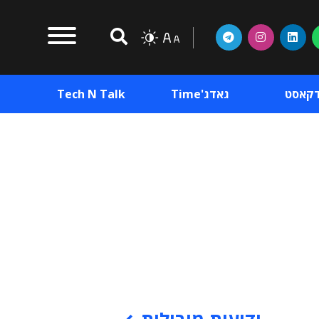
דקאסט
גאדג'Time
Tech N Talk
וכן פרסומי
תוכן פרסומי
וכן פרסומי