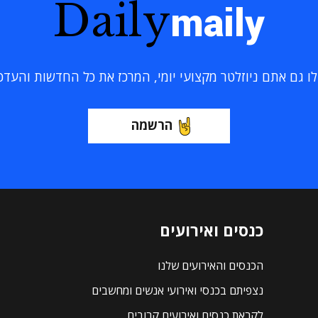
Daily
maily
 גם אתם ניוזלטר מקצועי יומי, המרכז את כל החדשות והעדכוני
הרשמה
כנסים ואירועים
הכנסים והאירועים שלנו
נצפיתם בכנסי ואירועי אנשים ומחשבים
לקראת כנסים ואירועים קרובים