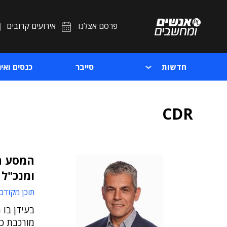
פרסם אצלנו
אירועים קרובים
חדשות
סייבר
כנסים ואיר
CDR
המסע הט
ומנכ"ל OPSWAT
תוכן מקודם
בעידן בו 
מורכבת כמ