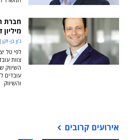
המשרד ל
מיליון ד
ג'ון בן-זקן
לפי טל יצ
צוות עובד
השיווק ש
עובדים ל
והשיווק
אירועים קרובים