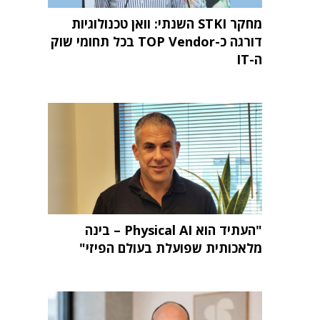
מחקר STKI השנתי: וואן טכנולוגיות
דורגה כ-TOP Vendor בכל תחומי שוק
ה-IT
"העתיד הוא Physical AI – בינה
מלאכותית שפועלת בעולם הפיזי"