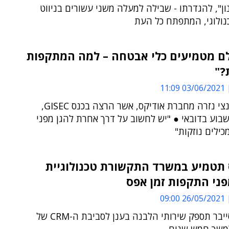
ון", להגדרתו - שבילה למעלה משני עשורים בניווט
נולוגי, המתפתח כל העת
לם מטמיעים כלי אבטחה – למה המתקפות
?"
03/06/2021 11:09
כך אמר בנצי נזרה מחברת אודיקס, אשר הרצה בכנס GISEC,
בוע בדובאי ● "יש לחשוב על דרך אחרת להגן מפני
ילים נוזקות"
 תטמיע במשרד התקשורת טכנולוגיית
ני התקפות זמן אפס
26/05/2021 09:00
חברת הסייבר תספק שירותי הלבנה בענן לסביבת ה-CRM של