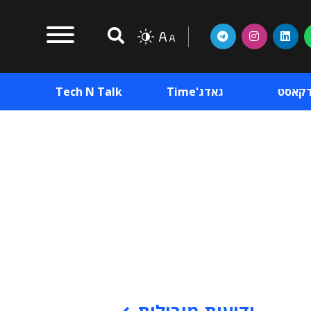
דקאסט
גאדג'Time
Tech N Talk
וכן פרסומי
תוכן פרסומי
וכן פרסומי