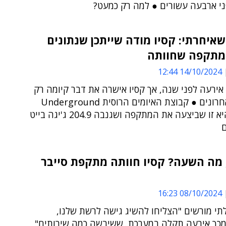
י ארבעה עשורים ● למה רק כמעט?
איחרתי: קסיו מודה שייתכן שנתונים
במתקפה שחוותה
14/10/2024 12:44
ירעה לפני שנה, אך קסיו אישרה את דבר קיומה רק
בימים האחרונים ● קבוצת האיומים הרוסית Underground
טענה שהיא זו שביצעה את המתקפה ושגנבה 204.9 ג'יגה בייט
ם
 מה השעה? קסיו חוותה מתקפת סייבר
08/10/2024 16:23
תי מורשים "הצליחו להשיג גישה לרשת שלנו,
מכך אירעה תקלה במערכת, ששיבשה כמה שירותים",