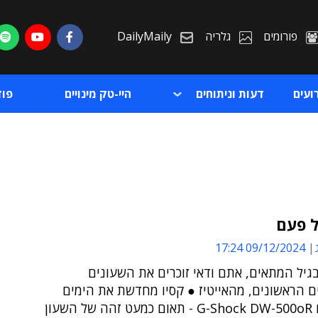
פורומים
גלריה
DailyMaily
ועים
דעות וניתוחים
היי-טק מינויים
פו
ל פעם
09/12/2024 17:24
ת
גיל המתאים, אתם ודאי זוכרים את השעונים
ת
ם הראשונים, מהאייטיז ● קסיו מחדשת את הימים
האלה עם G-Shock DW-500oR - תאום כמעט זהה של השעון