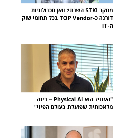
מחקר STKI השנתי: וואן טכנולוגיות
דורגה כ-TOP Vendor בכל תחומי שוק
ה-IT
"העתיד הוא Physical AI – בינה
מלאכותית שפועלת בעולם הפיזי"