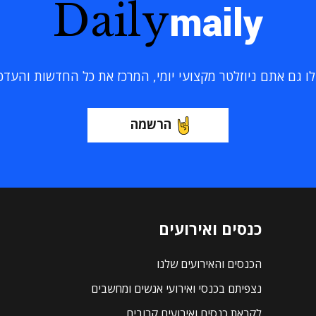
Daily
maily
 גם אתם ניוזלטר מקצועי יומי, המרכז את כל החדשות והעדכוני
הרשמה
כנסים ואירועים
הכנסים והאירועים שלנו
נצפיתם בכנסי ואירועי אנשים ומחשבים
לקראת כנסים ואירועים קרובים