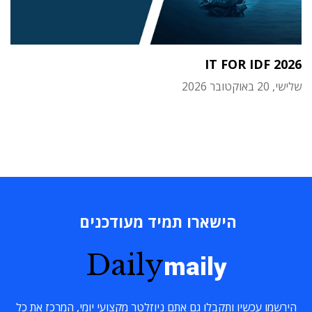
IT FOR IDF 2026
שלישי, 20 באוקטובר 2026
הישארו תמיד מעודכנים
Daily
maily
הירשמו עכשיו ותקבלו גם אתם ניוזלטר מקצועי יומי, המרכז את כל