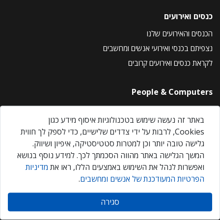
כנסים ואירועים
הכנסים והאירועים שלנו
נצפיתם בכנסי ואירועי אנשים ומחשבים
לקראת כנסים ואירועים קרובים
People & Computers
About Us
באתר זה נעשה שימוש בטכנולוגיות איסוף מידע כגון
Privacy Policy
Cookies, לרבות על ידי צדדים שלישיים, כדי לספק לך חווית
Contact Us
גלישה טובה יותר וכן למטרות סטטיסטיקה, איפיון ושיווק.
Our Events
המשך הגלישה באתר מהווה הסכמתך לכך. למידע נוסף בנושא
ואפשרות לנהל את השימוש באמצעים הללו, ראו את
מדיניות
הפרטיות המעודכנת של אנשים ומחשבים
.
אנשים ומחשבים © 2026 – כל הזכויות שמורות
סגירה
Created by