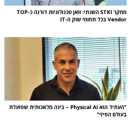
מחקר STKI השנתי: וואן טכנולוגיות דורגה כ-TOP
Vendor בכל תחומי שוק ה-IT
"העתיד הוא Physical AI – בינה מלאכותית שפועלת
בעולם הפיזי"