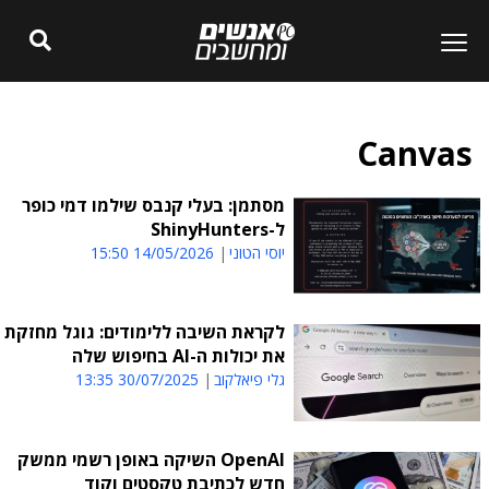
Canvas
מסתמן: בעלי קנבס שילמו דמי כופר
ל-ShinyHunters
יוסי הטוני
14/05/2026 15:50
לקראת השיבה ללימודים: גוגל מחזקת
את יכולות ה-AI בחיפוש שלה
גלי פיאלקוב
30/07/2025 13:35
OpenAI השיקה באופן רשמי ממשק
חדש לכתיבת טקסטים וקוד