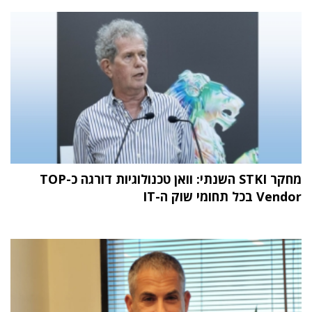
מחקר STKI השנתי: וואן טכנולוגיות דורגה כ-TOP
Vendor בכל תחומי שוק ה-IT