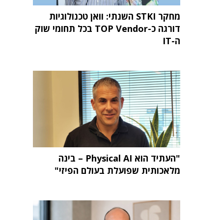
מחקר STKI השנתי: וואן טכנולוגיות
דורגה כ-TOP Vendor בכל תחומי שוק
ה-IT
"העתיד הוא Physical AI – בינה
מלאכותית שפועלת בעולם הפיזי"