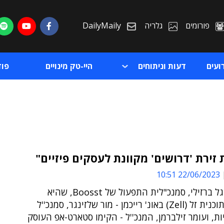
פורומים
גלריה
DailyMaily
ועים
דעות וניתוחים
היי-טק מינויים
פו
זירת 'דרושים' מקוונת לעסקים פיזיים"
22/06/2023 10:51
ת
כך אמרה גל ברזילי, סמנכ"לית התפעול של Boosst, שהיא
ת
וחבריה לתוכנית זל (Zell) באונ' רייכמן - מור שלזינגר, סמנכ''ל
ות, ועומר זילברמן, המנכ''ל - הקימו סטארט-אפ העוסק