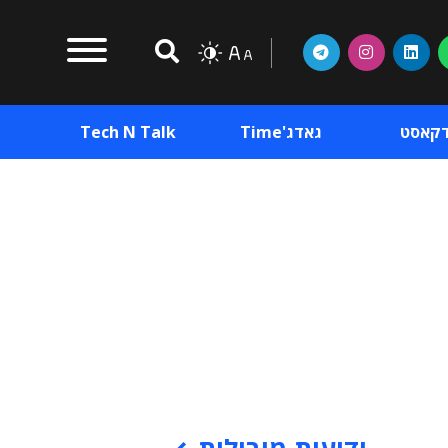
דקאסט
גאדג'Time
Tech N Talk
וכן פרסומי
תוכן פרסומי
וכן פרסומי