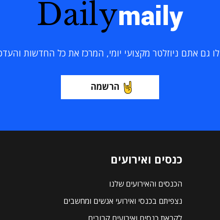
Daily
maily
 גם אתם ניוזלטר מקצועי יומי, המרכז את כל החדשות והעדכוני
הרשמה
כנסים ואירועים
הכנסים והאירועים שלנו
נצפיתם בכנסי ואירועי אנשים ומחשבים
לקראת כנסים ואירועים קרובים