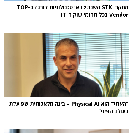
מחקר STKI השנתי: וואן טכנולוגיות דורגה כ-TOP
Vendor בכל תחומי שוק ה-IT
"העתיד הוא Physical AI – בינה מלאכותית שפועלת
בעולם הפיזי"