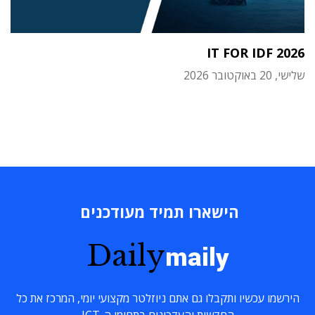
IT FOR IDF 2026
שלישי, 20 באוקטובר 2026
הישארו תמיד מעודכנים
Daily
maily
הירשמו עכשיו ותקבלו גם אתם ניוזלטר מקצועי יומי, המרכז את כל