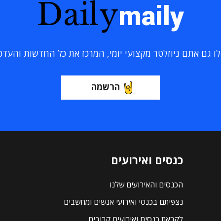
Daily
maily
 גם אתם ניוזלטר מקצועי יומי, המרכז את כל החדשות והעדכוני
הרשמה
כנסים ואירועים
הכנסים והאירועים שלנו
נצפיתם בכנסי ואירועי אנשים ומחשבים
לקראת כנסים ואירועים קרובים