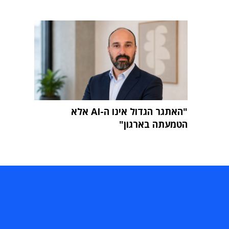
"האתגר הגדול אינו ה-AI אלא
הטמעתה בארגון"