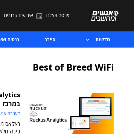
פרסם אצלנו
אירועים קרובים
חדשות
סייבר
כנסים ואיר
Best of Breed WiFi
במרכז
מערכת אנש
ראקאס מצ
בינה מלאכותית (AI) ול