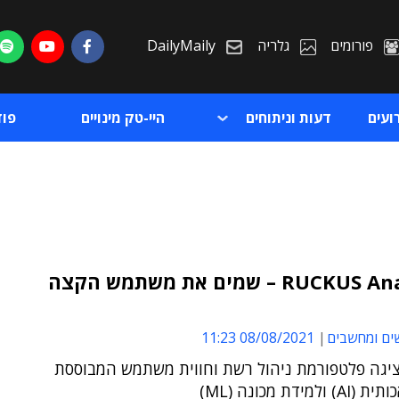
פורומים
גלריה
DailyMaily
ועים
דעות וניתוחים
היי-טק מינויים
פו
RUCKUS Analytics – שמים את משתמש הקצה
ת
ים ומחשבים
08/08/2021 11:23
ת
יגה פלטפורמת ניהול רשת וחווית משתמש המבוססת
מידת מכונה (ML)