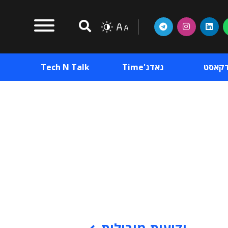
דקאסט
גאדג'Time
Tech N Talk
וכן פרסומי
תוכן פרסומי
וכן פרסומי