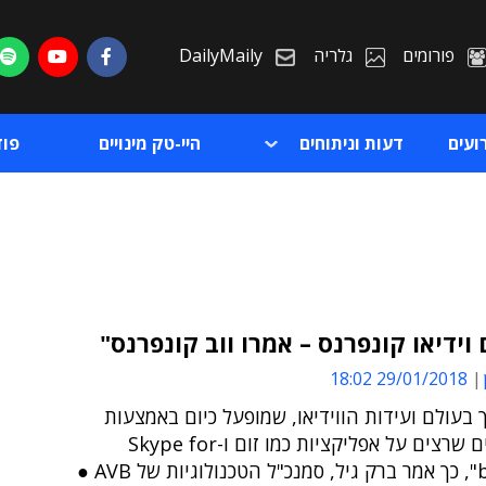
פורומים
גלריה
DailyMaily
ועים
דעות וניתוחים
היי-טק מינויים
פו
וידיאו קונפרנס – אמרו ווב קונפרנס"
29/01/2018 18:02
ת
בעולם ועידות הווידיאו, שמופעל כיום באמצעות
ת
פרוטוקולים שרצים על אפליקציות כמו זום ו-Skype for
business", כך אמר ברק גיל, סמנכ"ל הטכנולוגיות של AVB ●