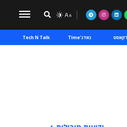
דקאסט
גאדג'Time
Tech N Talk
וכן פרסומי
תוכן פרסומי
וכן פרסומי