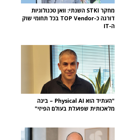
מחקר STKI השנתי: וואן טכנולוגיות
דורגה כ-TOP Vendor בכל תחומי שוק
ה-IT
"העתיד הוא Physical AI – בינה
מלאכותית שפועלת בעולם הפיזי"