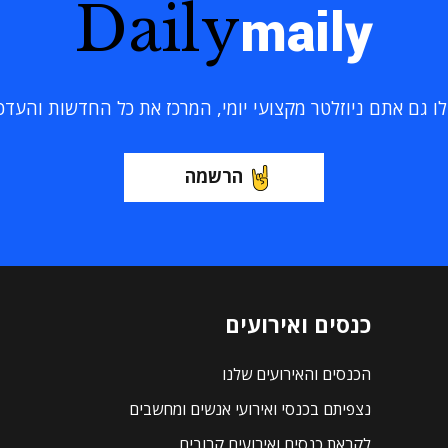
Daily
maily
 גם אתם ניוזלטר מקצועי יומי, המרכז את כל החדשות והעדכוני
הרשמה
כנסים ואירועים
הכנסים והאירועים שלנו
נצפיתם בכנסי ואירועי אנשים ומחשבים
לקראת כנסים ואירועים קרובים