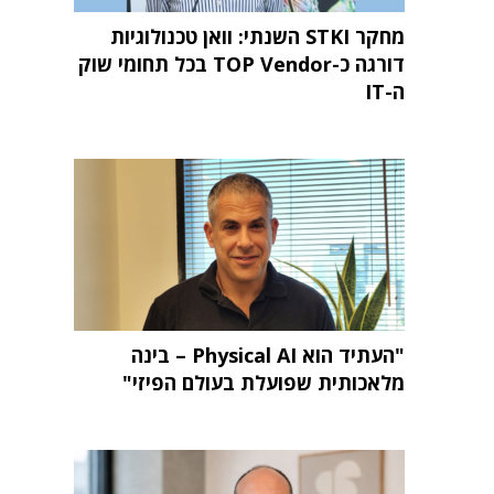
מחקר STKI השנתי: וואן טכנולוגיות
דורגה כ-TOP Vendor בכל תחומי שוק
ה-IT
"העתיד הוא Physical AI – בינה
מלאכותית שפועלת בעולם הפיזי"