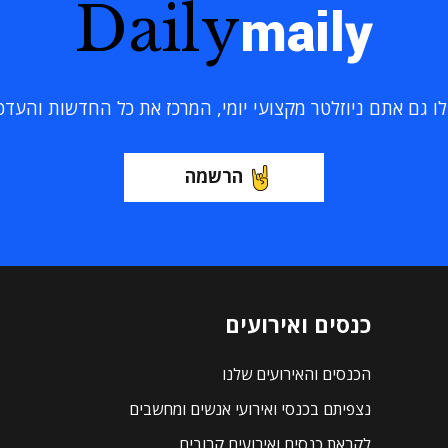
Daily
maily
 גם אתם ניוזלטר מקצועי יומי, המרכז את כל החדשות והעדכוני
הרשמה
כנסים ואירועים
הכנסים והאירועים שלנו
נצפיתם בכנסי ואירועי אנשים ומחשבים
לקראת כנסים ואירועים קרובים