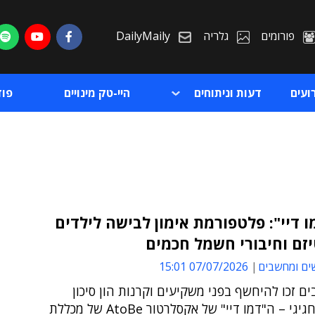
פורומים
גלריה
DailyMaily
ועים
דעות וניתוחים
היי-טק מינויים
פו
מו דיי": פלטפורמת אימון לבישה לילדים
זם וחיבורי חשמל חכמים
ת
ים ומחשבים
07/07/2026 15:01
ת
ים זכו להיחשף בפני משקיעים וקרנות הון סיכון
באירוע החגיגי – ה"דמו דיי" של אקסלרטור AtoBe של מכללת