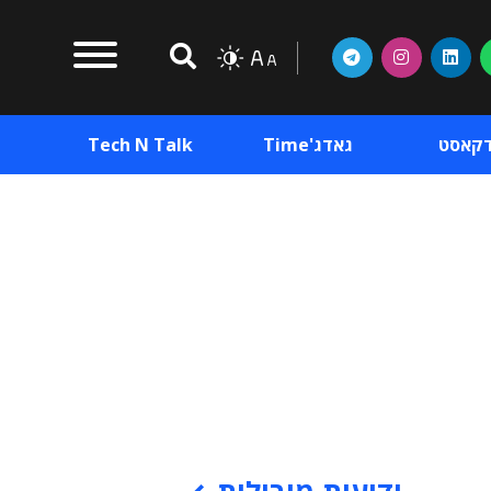
דקאסט
גאדג'Time
Tech N Talk
וכן פרסומי
תוכן פרסומי
וכן פרסומי