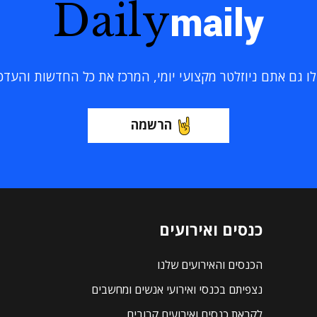
Daily
maily
 גם אתם ניוזלטר מקצועי יומי, המרכז את כל החדשות והעדכוני
הרשמה
כנסים ואירועים
הכנסים והאירועים שלנו
נצפיתם בכנסי ואירועי אנשים ומחשבים
לקראת כנסים ואירועים קרובים