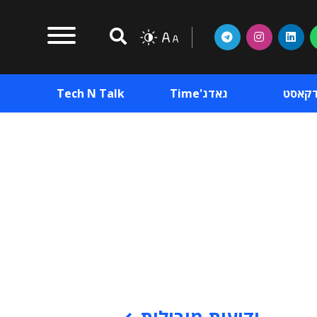
דקאסט
גאדג'Time
Tech N Talk
וכן פרסומי
תוכן פרסומי
וכן פרסומי