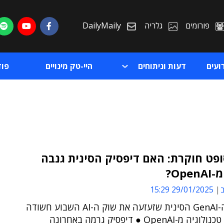
פורומים
גלריה
DailyMaily
ועים
דעות וניתוחים
היי-טק מינויים
פו
פט חוקרת: האם דיפסיק הסינית גנבה
Ope?
ת
ב
29/01/2025 15:29
ת
מפתחת ה-GenAI הסינית שזעזעה את שוק ה-AI השבוע חשודה
בהעתקת טכנולוגיה מ-OpenAI ● דיפסיק גרמה באחרונה