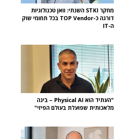
מחקר STKI השנתי: וואן טכנולוגיות
דורגה כ-TOP Vendor בכל תחומי שוק
ה-IT
"העתיד הוא Physical AI – בינה
מלאכותית שפועלת בעולם הפיזי"