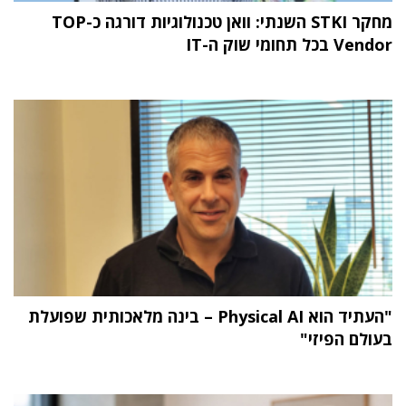
מחקר STKI השנתי: וואן טכנולוגיות דורגה כ-TOP
Vendor בכל תחומי שוק ה-IT
"העתיד הוא Physical AI – בינה מלאכותית שפועלת
בעולם הפיזי"