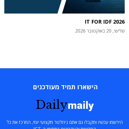
IT FOR IDF 2026
שלישי, 20 באוקטובר 2026
הישארו תמיד מעודכנים
Daily
maily
הירשמו עכשיו ותקבלו גם אתם ניוזלטר מקצועי יומי, המרכז את כל