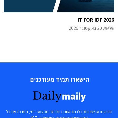
IT FOR IDF 2026
שלישי, 20 באוקטובר 2026
הישארו תמיד מעודכנים
Daily
maily
הירשמו עכשיו ותקבלו גם אתם ניוזלטר מקצועי יומי, המרכז את כל