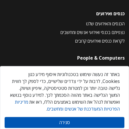
כנסים ואירועים
הכנסים והאירועים שלנו
נצפיתם בכנסי ואירועי אנשים ומחשבים
לקראת כנסים ואירועים קרובים
People & Computers
About Us
באתר זה נעשה שימוש בטכנולוגיות איסוף מידע כגון
Privacy Policy
Cookies, לרבות על ידי צדדים שלישיים, כדי לספק לך חווית
Contact Us
גלישה טובה יותר וכן למטרות סטטיסטיקה, איפיון ושיווק.
Our Events
המשך הגלישה באתר מהווה הסכמתך לכך. למידע נוסף בנושא
ואפשרות לנהל את השימוש באמצעים הללו, ראו את
מדיניות
הפרטיות המעודכנת של אנשים ומחשבים
.
אנשים ומחשבים © 2026 – כל הזכויות שמורות
סגירה
Created by