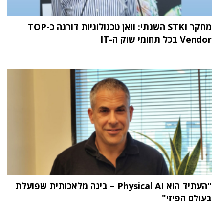
מחקר STKI השנתי: וואן טכנולוגיות דורגה כ-TOP
Vendor בכל תחומי שוק ה-IT
"העתיד הוא Physical AI – בינה מלאכותית שפועלת
בעולם הפיזי"