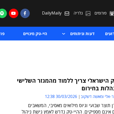
פורומים
גלריה
DailyMaily
ועים
דעות וניתוחים
היי-טק מינויים
פו
 הישראלי צריך ללמוד מהמגזר השלישי
הלות בחירום
ת
ר-אלי ומאשה דשקוב
30/03/2026 12:38
ת
 תוצר שבועי וגיוס מילואים מאסיבי, המשאבים
 אינם מספיקים. ההיי-טק נדרש לאמץ גישת ניהול