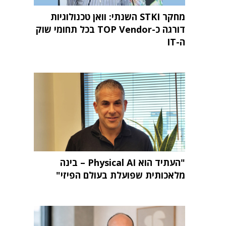
מחקר STKI השנתי: וואן טכנולוגיות
דורגה כ-TOP Vendor בכל תחומי שוק
ה-IT
"העתיד הוא Physical AI – בינה
מלאכותית שפועלת בעולם הפיזי"