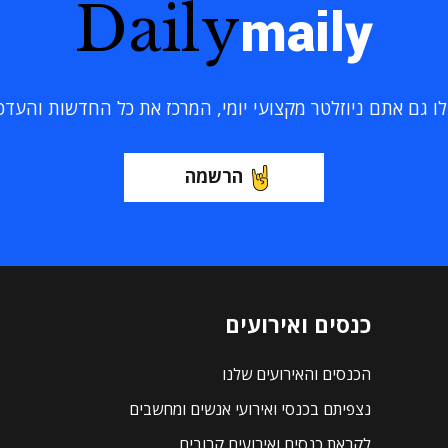
Daily
maily
 גם אתם ניוזלטר מקצועי יומי, המרכז את כל החדשות והעדכוני
הרשמה
כנסים ואירועים
הכנסים והאירועים שלנו
נצפיתם בכנסי ואירועי אנשים ומחשבים
לקראת כנסים ואירועים קרובים