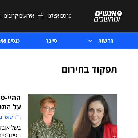
פרסם אצלנו
אירועים קרובים
חדשות
סייבר
כנסים ואיר
תפקוד בחירום
ההיי-טק
על התנ
ד"ר שושי ב
בשל אובדן
הפיננסיים