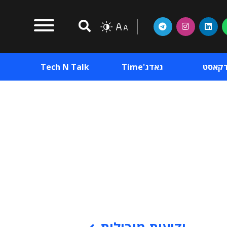
דקאסט
גאדג'Time
Tech N Talk
וכן פרסומי
תוכן פרסומי
וכן פרסומי