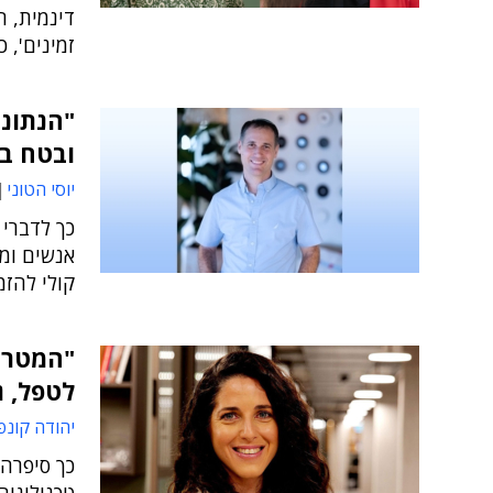
דינמית, ה
זמינים', 
ובטח בח
יוסי הטוני
כך לדברי 
אנשים ומ
קולי להזמ
"המטרה 
לטפל, ג
יהודה קונפ
כך סיפרה 