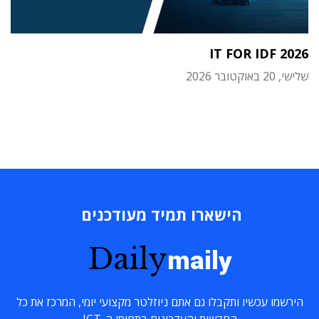
IT FOR IDF 2026
שלישי, 20 באוקטובר 2026
הישארו תמיד מעודכנים
Daily
maily
הירשמו עכשיו ותקבלו גם אתם ניוזלטר מקצועי יומי, המרכז את כל