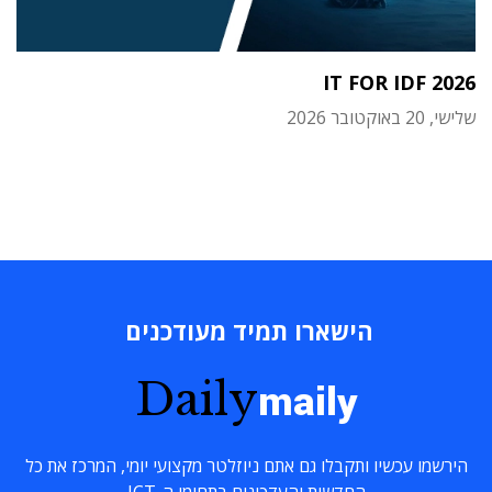
IT FOR IDF 2026
שלישי, 20 באוקטובר 2026
הישארו תמיד מעודכנים
Daily
maily
הירשמו עכשיו ותקבלו גם אתם ניוזלטר מקצועי יומי, המרכז את כל