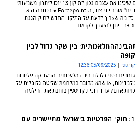
"הארגונים שיכינו את עצמם נכון לתיקון 13 יזכו ליתרון משמעותי
על המתחרים" אומר יוני צור, מ-Forcepoint ● בכתבה הוא
כל מה שצריך לדעת על התיקון החדש לחוק הגנת
כיצד ניתן להיערך לקראתו
בינההמלאכותית: בין שקר גדול לבין
ופה
קריספין
05/08/2025 12:38
ומדים בפני כלכלת בינה מלאכותית המעניקה עליונות
 למדינות, או שמא מדובר במלחמת שליטה גלובלית על
כויות אדם? עו"ד רונית קריספין בוחנת את הדילמה
תיקון 13: חוקי הפרטיות בישראל מתיישרים עם