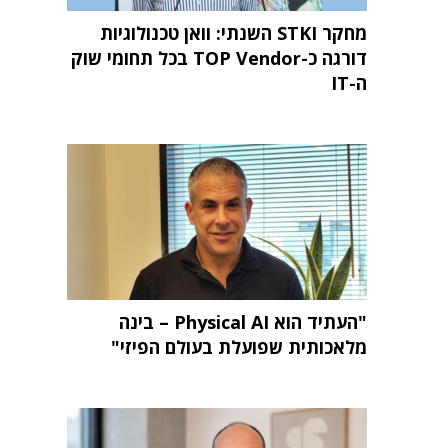
מחקר STKI השנתי: וואן טכנולוגיות
דורגה כ-TOP Vendor בכל תחומי שוק
ה-IT
"העתיד הוא Physical AI – בינה
מלאכותית שפועלת בעולם הפיזי"