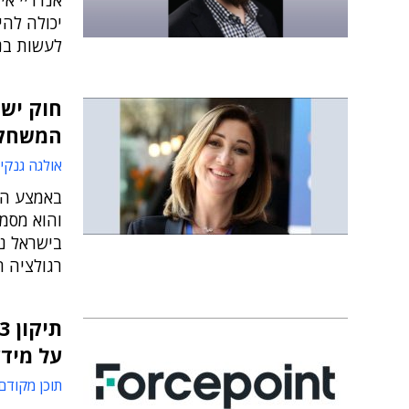
אנדריי אי
יכולה להי
לעשות בני
המשחק
אולגה גנקין
והוא מסמן
בישראל נד
רגולציה 
על מידע
תוכן מקודם