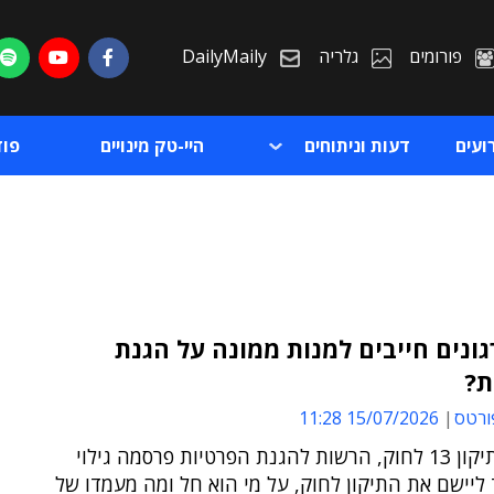
פורומים
גלריה
DailyMaily
ועים
דעות וניתוחים
היי-טק מינויים
פו
גונים חייבים למנות ממונה על הגנת
ת?
ת
ורטס
15/07/2026 11:28
ת
בעקבות תיקון 13 לחוק, הרשות להגנת הפרטיות פרסמה גילוי
ליישם את התיקון לחוק, על מי הוא חל ומה מעמדו של