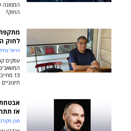
הממונה ע
החוק?
לחוק ה
הראל צחיק
עסקים קטנ
המשאבים 
13 מחיי
חיצוניים 
אבטחת ס
אז תתחי
תוכן מקודם