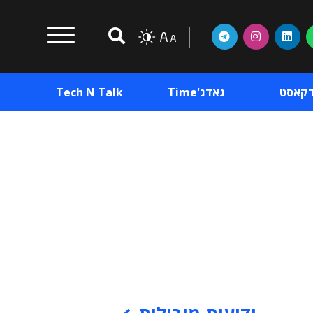
דקאסט
גאדג'Time
Tech N Talk
וכן פרסומי
תוכן פרסומי
וכן פרסומי