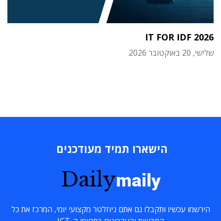
IT FOR IDF 2026
שלישי, 20 באוקטובר 2026
הישארו תמיד מעודכנים
Daily
maily
הירשמו עכשיו ותקבלו גם אתם ניוזלטר מקצועי יומי, המרכז את כל