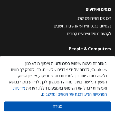
כנסים ואירועים
הכנסים והאירועים שלנו
נצפיתם בכנסי ואירועי אנשים ומחשבים
לקראת כנסים ואירועים קרובים
People & Computers
About Us
באתר זה נעשה שימוש בטכנולוגיות איסוף מידע כגון
Privacy Policy
Cookies, לרבות על ידי צדדים שלישיים, כדי לספק לך חווית
Contact Us
גלישה טובה יותר וכן למטרות סטטיסטיקה, איפיון ושיווק.
Our Events
המשך הגלישה באתר מהווה הסכמתך לכך. למידע נוסף בנושא
ואפשרות לנהל את השימוש באמצעים הללו, ראו את
מדיניות
הפרטיות המעודכנת של אנשים ומחשבים
.
אנשים ומחשבים © 2026 – כל הזכויות שמורות
סגירה
Created by