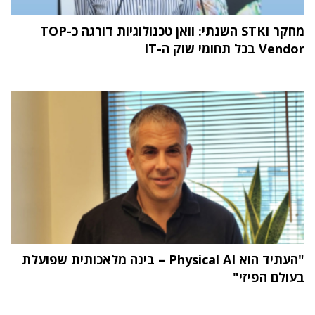
מחקר STKI השנתי: וואן טכנולוגיות דורגה כ-TOP
Vendor בכל תחומי שוק ה-IT
"העתיד הוא Physical AI – בינה מלאכותית שפועלת
בעולם הפיזי"