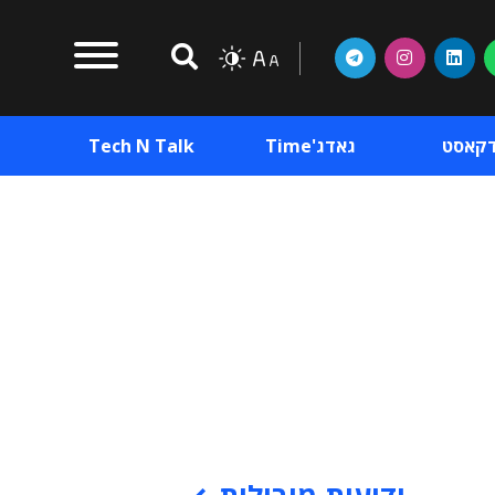
דקאסט
גאדג'Time
Tech N Talk
וכן פרסומי
תוכן פרסומי
וכן פרסומי