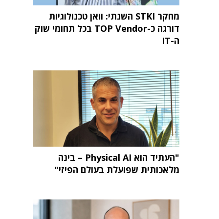
מחקר STKI השנתי: וואן טכנולוגיות
דורגה כ-TOP Vendor בכל תחומי שוק
ה-IT
"העתיד הוא Physical AI – בינה
מלאכותית שפועלת בעולם הפיזי"