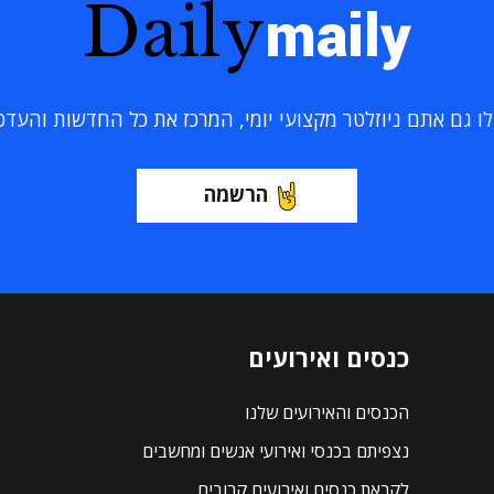
Daily
maily
 גם אתם ניוזלטר מקצועי יומי, המרכז את כל החדשות והעדכוני
הרשמה
כנסים ואירועים
הכנסים והאירועים שלנו
נצפיתם בכנסי ואירועי אנשים ומחשבים
לקראת כנסים ואירועים קרובים