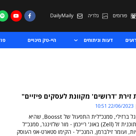
פורומים
גלריה
DailyMaily
ועים
דעות וניתוחים
היי-טק מינויים
פו
זירת 'דרושים' מקוונת לעסקים פיזיים"
22/06/2023 10:51
ת
כך אמרה גל ברזילי, סמנכ"לית התפעול של Boosst, שהיא
ת
וחבריה לתוכנית זל (Zell) באונ' רייכמן - מור שלזינגר, סמנכ''ל
ות, ועומר זילברמן, המנכ''ל - הקימו סטארט-אפ העוסק