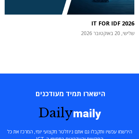
IT FOR IDF 2026
שלישי, 20 באוקטובר 2026
הישארו תמיד מעודכנים
Daily
maily
הירשמו עכשיו ותקבלו גם אתם ניוזלטר מקצועי יומי, המרכז את כל