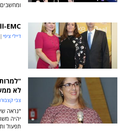
ומחשבים,
Dell-EMC מאמינה ב-"חברה מ
דיילי ציפי
"למרות
לא ממש
צבי קצבורג
"נראה שיה
יהיה משחק
תפעול ות