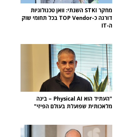
מחקר STKI השנתי: וואן טכנולוגיות
דורגה כ-TOP Vendor בכל תחומי שוק
ה-IT
"העתיד הוא Physical AI – בינה
מלאכותית שפועלת בעולם הפיזי"