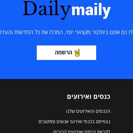
Daily
maily
 גם אתם ניוזלטר מקצועי יומי, המרכז את כל החדשות והעדכוני
הרשמה
כנסים ואירועים
הכנסים והאירועים שלנו
נצפיתם בכנסי ואירועי אנשים ומחשבים
לקראת כנסים ואירועים קרובים