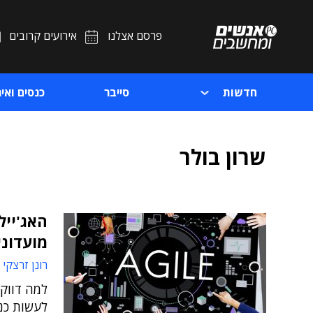
פרסם אצלנו
אירועים קרובים
חדשות
סייבר
כנסים ואיר
שרון בולר
האג'ייל
מועדונים C3 
רונן זרצקי
למה דווקא