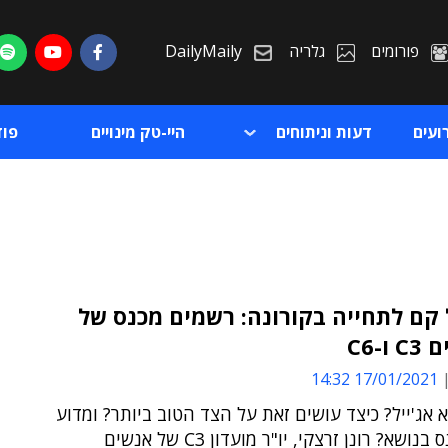
פורומים
גלריה
DailyMaily
ועים
דעות וניתוחים
היי-טק מינויים
פו
 קם לתחייה בקורונה: רשמים מכנס של
ו-C6
ת
17/01/2021 14:32
ת
 אג'ייל? כיצד עושים זאת על הצד הטוב ביותר? ומדוע
לעשות כנס בנושא? רונן זרצקי, יו"ר מועדון C3 של אנשים