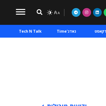
דקאסט
גאדג'Time
Tech N Talk
וכן פרסומי
תוכן פרסומי
וכן פרסומי