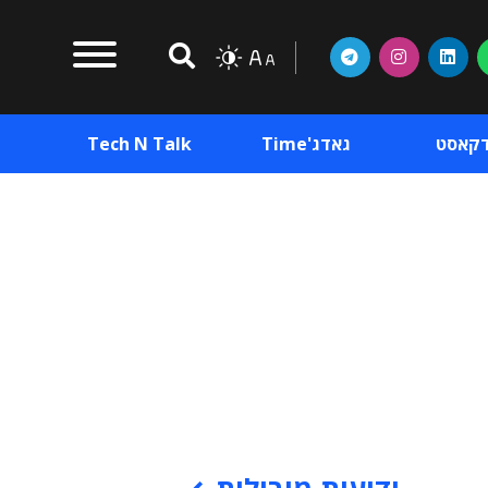
דקאסט
גאדג'Time
Tech N Talk
וכן פרסומי
תוכן פרסומי
וכן פרסומי