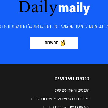
Daily
maily
 גם אתם ניוזלטר מקצועי יומי, המרכז את כל החדשות והעדכוני
הרשמה
כנסים ואירועים
הכנסים והאירועים שלנו
נצפיתם בכנסי ואירועי אנשים ומחשבים
לקראת כנסים ואירועים קרובים