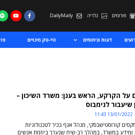
פורומים
גלריה
DailyMaily
ועים
דעות וניתוחים
היי-טק מינויים
פו
 על הקרקע, הראש בענן: משרד השיכון –
שיעבור לנימבוס
ת
13/01/2022 11:43
ת
סים קורוסטישבסקי, מנהל אגף בכיר לטכנולוגיות
 ומידע במשרד, במהלך רב-שיח שנערך ביוזמת אנשים