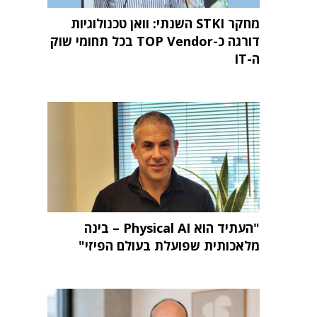
מחקר STKI השנתי: וואן טכנולוגיות
דורגה כ-TOP Vendor בכל תחומי שוק
ה-IT
"העתיד הוא Physical AI – בינה
מלאכותית שפועלת בעולם הפיזי"