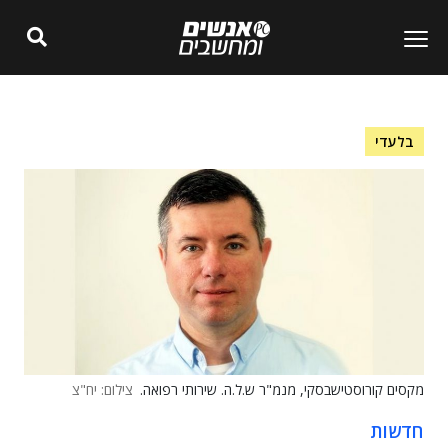
בלעדי
מקסים קורוסטישבסקי, מנמ"ר ש.ל.ה. שירותי רפואה.
צילום: יח"צ
חדשות