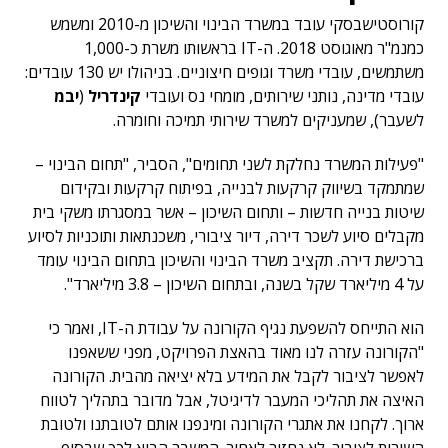
קורוסטישבסקי עובד במשרד הבינוי והשיכון מ-2010 ומשמש
כמנמ"ר מאוגוסט 2018. ה-IT בראשותו משרת כ-1,000
משתמשים, עובדי משרד וגופים חיצוניים. בניהולו יש 130 עובדים:
עובדי מדינה, נותני שירותים, מומחי נס ועובדי
קינדריל
(
יבמ
לשעבר), שמעניקים למשרד שירותי תמיכה וחומרה.
"פעילות המשרד נחלקת לשני תחומים", הסביר, "תחום הבינוי –
שמתמקד בשיווק קרקעות לבנייה, בפיתוח קרקעות ובקידום
שיטות בנייה חדשות – ותחום השיכון – אשר במסגרתו משקי בית
מקבלים סיוע לשכר דירה, דיור ציבורי, משכנתאות ותוכניות לסיוע
ברכישת דירה. תקציב משרד הבינוי והשיכון בתחום הבינוי עומד
על 4 מיליארד שקל בשנה, ובתחום השיכון – 3.8 מיליארד".
הוא התייחס להשפעת נגיף הקורונה על עבודת ה-IT, ואמר כי
"הקורונה עזרה לנו מאוד בהאצת הפרויקט, מפני ששאפנו
לאפשר לציבור לקבל את המידע בלא יציאה מהבית. הקורונה
האיצה את תהליכי המעבר לדיגיטל, אבל מדובר בתהליך לטווח
ארוך. לקחנו את אתגרי הקורונה ומינפנו אותם לטובתנו ולטובת