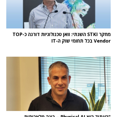
מחקר STKI השנתי: וואן טכנולוגיות דורגה כ-TOP
Vendor בכל תחומי שוק ה-IT
"העתיד הוא Physical AI – בינה מלאכותית