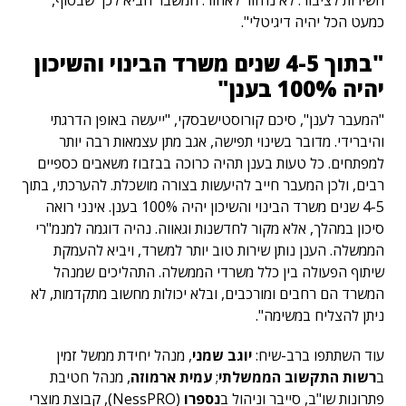
השירות לציבור. לא נחזור לאחור. המשבר הביא לכך שבסוף,
כמעט הכל יהיה דיגיטלי".
"בתוך 4-5 שנים משרד הבינוי והשיכון
יהיה 100% בענן"
"המעבר לענן", סיכם קורוסטישבסקי, "ייעשה באופן הדרגתי
והיברידי. מדובר בשינוי תפישה, אגב מתן עצמאות רבה יותר
למפתחים. כל טעות בענן תהיה כרוכה בבזבוז משאבים כספיים
רבים, ולכן המעבר חייב להיעשות בצורה מושכלת. להערכתי, בתוך
4-5 שנים משרד הבינוי והשיכון יהיה 100% בענן. אינני רואה
סיכון במהלך, אלא מקור לחדשנות וגאווה. נהיה דוגמה למנמ"רי
הממשלה. הענן נותן שירות טוב יותר למשרד, ויביא להעמקת
שיתוף הפעולה בין כלל משרדי הממשלה. התהליכים שמנהל
המשרד הם רחבים ומורכבים, ובלא יכולות מחשוב מתקדמות, לא
ניתן להצליח במשימה".
עוד השתתפו ברב-שיח:
יוגב שמני
, מנהל יחידת ממשל זמין
ב
רשות התקשוב הממשלתי
;
עמית ארמוזה
, מנהל חטיבת
פתרונות שו"ב, סייבר וניהול ב
נספרו
(NessPRO), קבוצת מוצרי