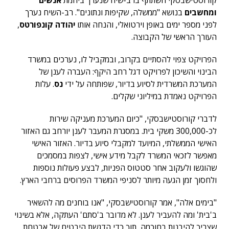
קורוסטישבסקי השתתף ברב-שיח שנערך ביוזמת
אנשים
ומחשבים
בנושא "ממשלה, שקיפות ונתונים". רב-השיח נערך
לפני מספר ימים באופן וירטואלי, והנחה אותו
יהודה קונפורטס
,
העורך הראשי של הקבוצה.
הפרויקט צפוי להסתיים בקרוב, ובמקביל לו, נערכים במשרד
הבינוי והשיכון לפרויקט דגל רחב היקף: העברה לענן של
המערכת המשרדית לסיוע בדיור, שפותחה על ידי
נס
. עלות
הפרויקט נאמדת במיליוני שקלים.
לדברי קורוסטישבסקי, "כיום המערכת מעניקה שירות
לכ-300,000 משקי בית. במסגרת המעבר לענן יורחב גם האזור
האישי הממשלתי, המיועד למקבלי סיוע בדיור. האזור האישי
מאפשר לזכאי המשרד לקבל מידע אישי, לצפות במסמכים
שהוגשו ולעקוב אחר סטטוס הפניות, לבצע פעולות נוספות
ולחסוך זמן הגעה מיותר לסניפי המשרד הפרוסים ברחבי הארץ.
"בימים אלה", אמר קורוסטישבסקי, "אנו בוחנים מה להשאיר
ב'בית' ומה להעביר לענן. לא מדובר ב'סתם' העתקה, אלא בשינוי
שצריך להיבנות בחוכמה, תוך כדי הדגשת היבטים של אבטחת