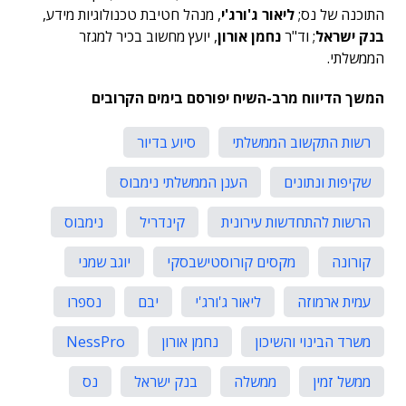
התוכנה של נס;
ליאור ג'ורג'י
, מנהל חטיבת טכנולוגיות מידע,
בנק ישראל
; וד"ר
נחמן אורון
, יועץ מחשוב בכיר למגזר
הממשלתי.
המשך הדיווח מרב-השיח יפורסם בימים הקרובים
רשות התקשוב הממשלתי
סיוע בדיור
שקיפות ונתונים
הענן הממשלתי נימבוס
הרשות להתחדשות עירונית
קינדריל
נימבוס
קורונה
מקסים קורוסטישבסקי
יוגב שמני
עמית ארמוזה
ליאור ג'ורג'י
יבם
נספרו
משרד הבינוי והשיכון
נחמן אורון
NessPro
ממשל זמין
ממשלה
בנק ישראל
נס