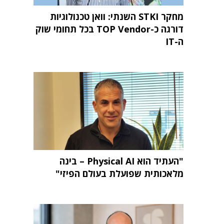
מחקר STKI השנתי: וואן טכנולוגיות
דורגה כ-TOP Vendor בכל תחומי שוק
ה-IT
"העתיד הוא Physical AI – בינה
מלאכותית שפועלת בעולם הפיזי"