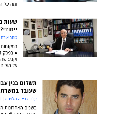
ומה על ה
שעות נו
ייחודי?
כותב אורח
במקומות 
● בפסק ד
וקבע שהנ
אל מול ה
תשלום בגין עבו
שעובד במשרת א
עו"ד צביקה הלפגוט
4
בשנים האחרונות הת