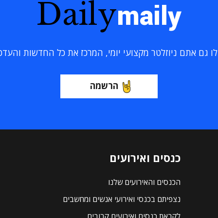
Daily
maily
 גם אתם ניוזלטר מקצועי יומי, המרכז את כל החדשות והעדכוני
הרשמה
כנסים ואירועים
הכנסים והאירועים שלנו
נצפיתם בכנסי ואירועי אנשים ומחשבים
לקראת כנסים ואירועים קרובים