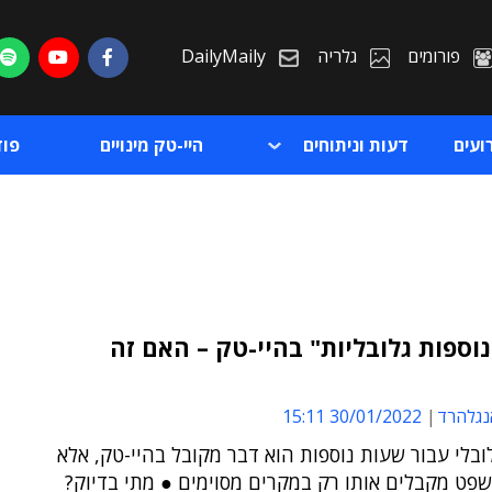
פורומים
גלריה
DailyMaily
ועים
דעות וניתוחים
היי-טק מינויים
פו
וספות גלובליות" בהיי-טק – האם זה
ת
אנגלהרד
30/01/2022 15:11
ת
בלי עבור שעות נוספות הוא דבר מקובל בהיי-טק, אלא
פט מקבלים אותו רק במקרים מסוימים ● מתי בדיוק?