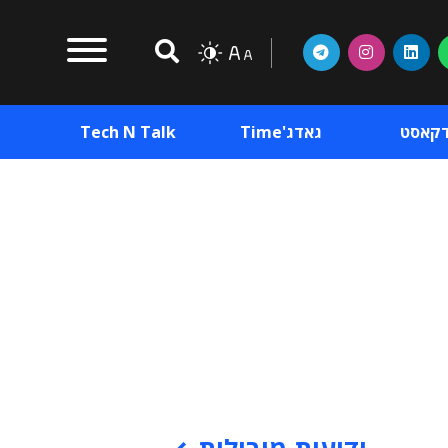
דקאסט
גאדג'Time
Tech N Talk
וכן פרסומי
תוכן פרסומי
וכן פרסומי