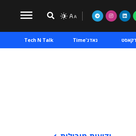
דקאסט
גאדג'Time
Tech N Talk
וכן פרסומי
תוכן פרסומי
וכן פרסומי