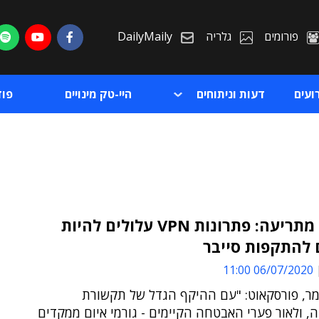
פורומים
גלריה
DailyMaily
ועים
דעות וניתוחים
היי-טק מינויים
פו
ה-NSA מתריעה: פתרונות VPN עלולים להיות
 להתקפות סייבר
ת
06/07/2020 11:00
ת
מר, פורסקאוט: "עם ההיקף הגדל של תקשורת
, ולאור פערי האבטחה הקיימים - גורמי איום ממקדים