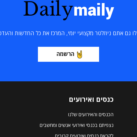
Daily
maily
 גם אתם ניוזלטר מקצועי יומי, המרכז את כל החדשות והעדכוני
הרשמה
כנסים ואירועים
הכנסים והאירועים שלנו
נצפיתם בכנסי ואירועי אנשים ומחשבים
לקראת כנסים ואירועים קרובים