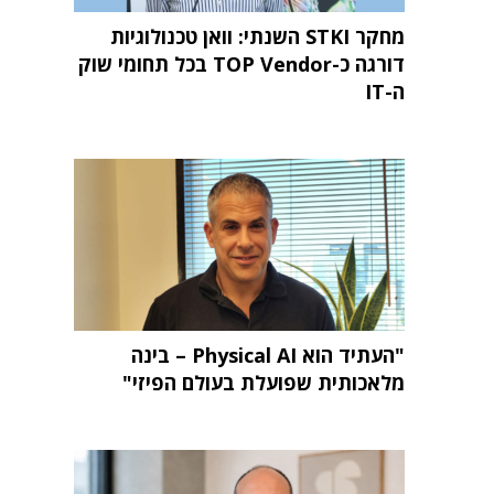
מחקר STKI השנתי: וואן טכנולוגיות
דורגה כ-TOP Vendor בכל תחומי שוק
ה-IT
"העתיד הוא Physical AI – בינה
מלאכותית שפועלת בעולם הפיזי"