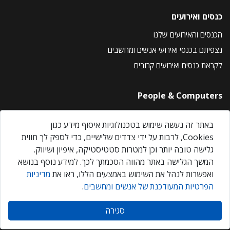
כנסים ואירועים
הכנסים והאירועים שלנו
נצפיתם בכנסי ואירועי אנשים ומחשבים
לקראת כנסים ואירועים קרובים
People & Computers
About Us
באתר זה נעשה שימוש בטכנולוגיות איסוף מידע כגון
Privacy Policy
Cookies, לרבות על ידי צדדים שלישיים, כדי לספק לך חווית
Contact Us
גלישה טובה יותר וכן למטרות סטטיסטיקה, איפיון ושיווק.
Our Events
המשך הגלישה באתר מהווה הסכמתך לכך. למידע נוסף בנושא
ואפשרות לנהל את השימוש באמצעים הללו, ראו את
מדיניות
הפרטיות המעודכנת של אנשים ומחשבים
.
אנשים ומחשבים © 2026 – כל הזכויות שמורות
סגירה
Created by