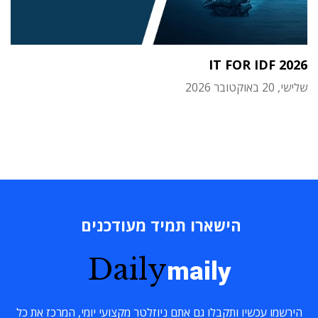
IT FOR IDF 2026
שלישי, 20 באוקטובר 2026
הישארו תמיד מעודכנים
Daily
maily
הירשמו עכשיו ותקבלו גם אתם ניוזלטר מקצועי יומי, המרכז את כל