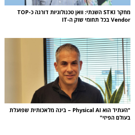
מחקר STKI השנתי: וואן טכנולוגיות דורגה כ-TOP
Vendor בכל תחומי שוק ה-IT
"העתיד הוא Physical AI – בינה מלאכותית שפועלת
בעולם הפיזי"