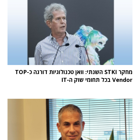
מחקר STKI השנתי: וואן טכנולוגיות דורגה כ-TOP
Vendor בכל תחומי שוק ה-IT