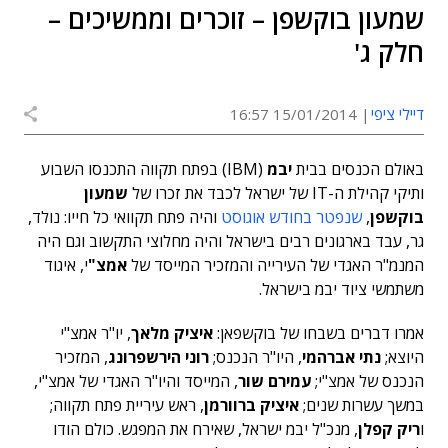
שמעון בוקשפן – זוכרים וממשיכים –
חלק ג'
דיילי ציפי
15/01/2014 16:57
באולם הכנסים בבית
יבמ
(IBM) בפתח תקווה התכנסו השבוע
ותיקי קהילת ה-IT של ישראל לכבד את זכרו של
שמעון
בוקשפן
,
שנפטר בחודש אוגוסט
והיה פתח תקוואי כל חייו: נולד,
גר, עבד בארגונים רבים בישראל והיה מחלוצי התקשוב וגם היה
המנמ"ר האגדי של העירייה והמזכיר המייסד של
אמצ"
י, איגוד
משתמשי ציוד יבמ בישראל.
אמרו דברים בשבחו של בוקשפאן:
איציק מלאך
, יו"ר אמצ"י
היוצא;
נתי אברהמי
, היו"ר הנכנס;
רוני הירשפרונג
, המזכיר
הנכנס של אמצ"י;
עמירם שור
, המייסד והיו"ר האגדי של אמצ"י,
במשך עשרות שנים;
איציק ברוורמן
, ראש עיריית פתח תקווה;
ו
ריק קפלן
, מנכ"ל יבמ ישראל, שאירח את המפגש. כולם הודו