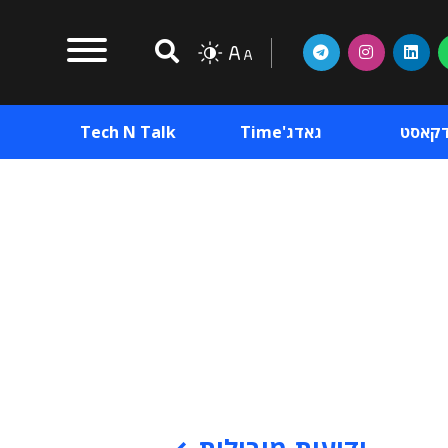
דקאסט
גאדג'Time
Tech N Talk
וכן פרסומי
תוכן פרסומי
וכן פרסומי