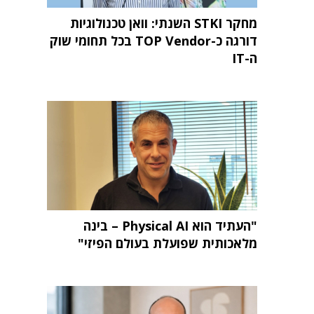
מחקר STKI השנתי: וואן טכנולוגיות
דורגה כ-TOP Vendor בכל תחומי שוק
ה-IT
"העתיד הוא Physical AI – בינה
מלאכותית שפועלת בעולם הפיזי"