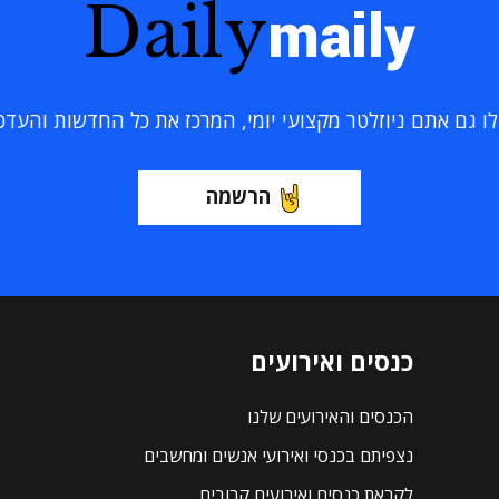
Daily
maily
 גם אתם ניוזלטר מקצועי יומי, המרכז את כל החדשות והעדכוני
הרשמה
כנסים ואירועים
הכנסים והאירועים שלנו
נצפיתם בכנסי ואירועי אנשים ומחשבים
לקראת כנסים ואירועים קרובים