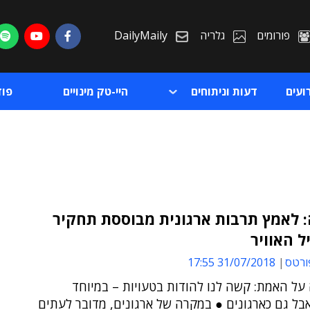
פורומים
גלריה
DailyMaily
ועים
דעות וניתוחים
היי-טק מינויים
פו
 לאמץ תרבות ארגונית מבוססת תחקיר
ל האוויר
ת
ורטס
31/07/2018 17:55
ת
 על האמת: קשה לנו להודות בטעויות – במיוחד
בל גם כארגונים ● במקרה של ארגונים, מדובר לעתים