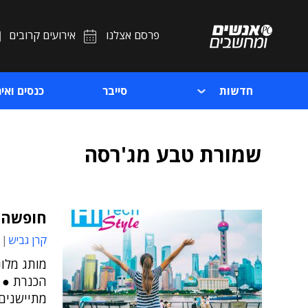
פרסם אצלנו
אירועים קרובים
חדשות
סייבר
כנסים ואיר
שמורת טבע מג'רסה
חופשה י
קרן גביש
מותג מלונ
הכנרת ● ב
מתיישנים-