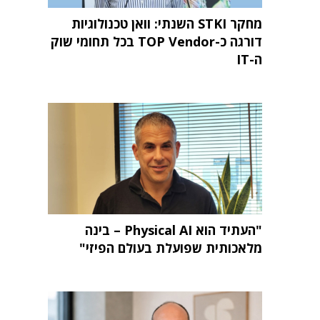
מחקר STKI השנתי: וואן טכנולוגיות
דורגה כ-TOP Vendor בכל תחומי שוק
ה-IT
"העתיד הוא Physical AI – בינה
מלאכותית שפועלת בעולם הפיזי"