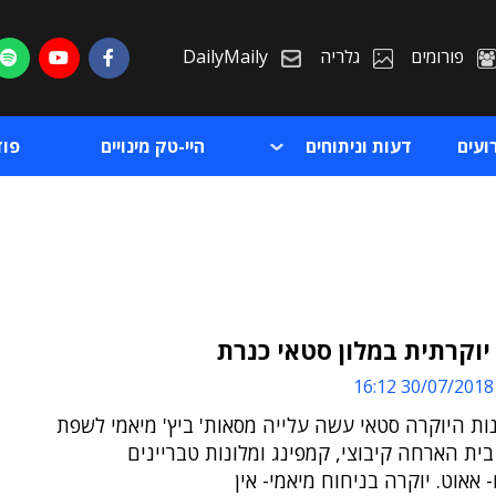
פורומים
גלריה
DailyMaily
ועים
דעות וניתוחים
היי-טק מינויים
פו
וקרתית במלון סטאי כנרת
30/07/2018 16:12
ת
ות היוקרה סטאי עשה עלייה מסאות' ביץ' מיאמי לשפת
ת
ית הארחה קיבוצי, קמפינג ומלונות טבריינים
 אאוט. יוקרה בניחוח מיאמי- אין