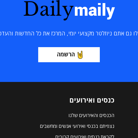
Daily
maily
 גם אתם ניוזלטר מקצועי יומי, המרכז את כל החדשות והעדכוני
הרשמה
כנסים ואירועים
הכנסים והאירועים שלנו
נצפיתם בכנסי ואירועי אנשים ומחשבים
לקראת כנסים ואירועים קרובים