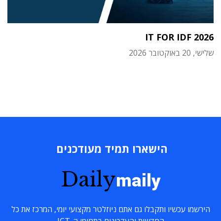
IT FOR IDF 2026
שלישי, 20 באוקטובר 2026
הישארו תמיד מעודכנים
Daily
maily
הירשמו עכשיו ותקבלו גם אתם ניוזלטר מקצועי יומי, המרכז את כל