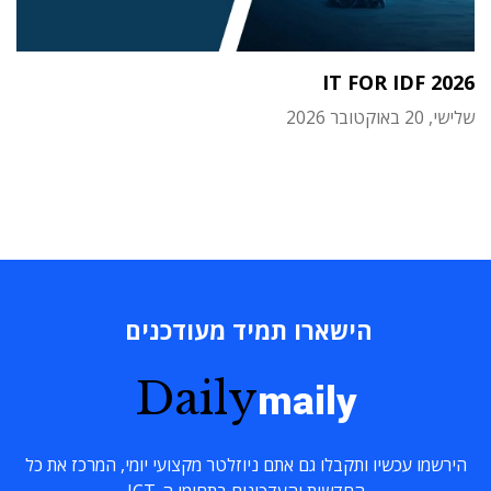
IT FOR IDF 2026
שלישי, 20 באוקטובר 2026
הישארו תמיד מעודכנים
Daily
maily
הירשמו עכשיו ותקבלו גם אתם ניוזלטר מקצועי יומי, המרכז את כל