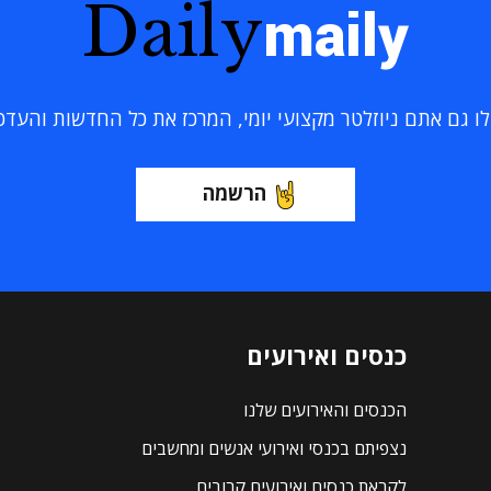
Daily
maily
 גם אתם ניוזלטר מקצועי יומי, המרכז את כל החדשות והעדכוני
הרשמה
כנסים ואירועים
הכנסים והאירועים שלנו
נצפיתם בכנסי ואירועי אנשים ומחשבים
לקראת כנסים ואירועים קרובים