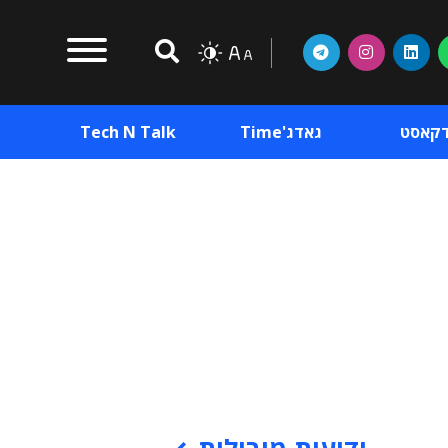
דקאסט
גאדג'Time
Tech N Talk
וכן פרסומי
תוכן פרסומי
וכן פרסומי