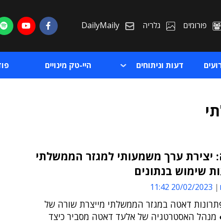
פורומים
גלריה
DailyMaily
ועים
דעות וניתוחים
היי-טק מינויים
פו
י
 יצירת ערך משמעותי למגזר הממשלתי
ת שימוש בנתונים
ת
20/02/2023 11:42
ת
רונות דאטה במגזר הממשלתי מייצרת שורה של
 מנהל האסטרטגיה של אלעד דאטה מסביר כיצד