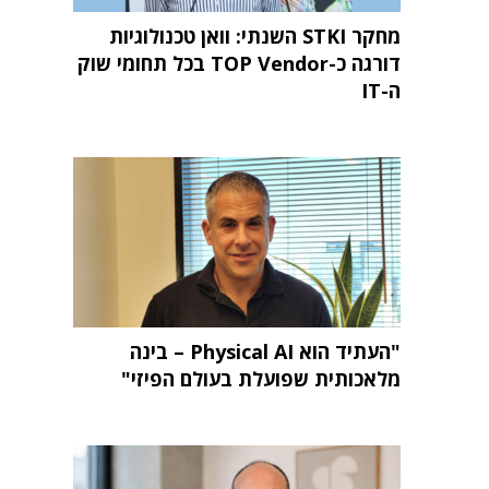
מחקר STKI השנתי: וואן טכנולוגיות
דורגה כ-TOP Vendor בכל תחומי שוק
ה-IT
"העתיד הוא Physical AI – בינה
מלאכותית שפועלת בעולם הפיזי"