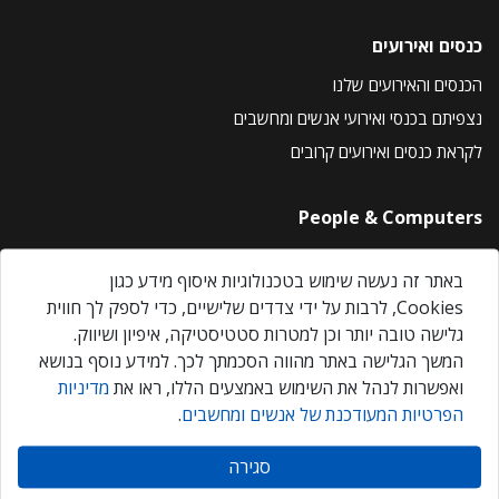
כנסים ואירועים
הכנסים והאירועים שלנו
נצפיתם בכנסי ואירועי אנשים ומחשבים
לקראת כנסים ואירועים קרובים
People & Computers
About Us
באתר זה נעשה שימוש בטכנולוגיות איסוף מידע כגון
Privacy Policy
Cookies, לרבות על ידי צדדים שלישיים, כדי לספק לך חווית
Contact Us
גלישה טובה יותר וכן למטרות סטטיסטיקה, איפיון ושיווק.
Our Events
המשך הגלישה באתר מהווה הסכמתך לכך. למידע נוסף בנושא
ואפשרות לנהל את השימוש באמצעים הללו, ראו את
מדיניות
הפרטיות המעודכנת של אנשים ומחשבים
.
אנשים ומחשבים © 2026 – כל הזכויות שמורות
סגירה
Created by