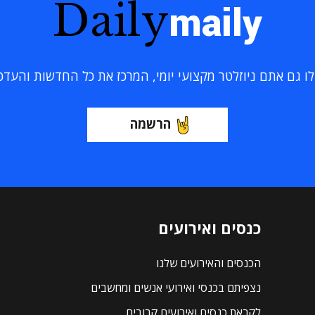
Daily
maily
 גם אתם ניוזלטר מקצועי יומי, המרכז את כל החדשות והעדכוני
הרשמה
כנסים ואירועים
הכנסים והאירועים שלנו
נצפיתם בכנסי ואירועי אנשים ומחשבים
לקראת כנסים ואירועים קרובים