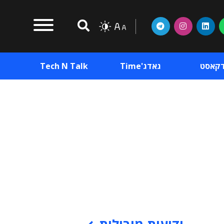
דקאסט
גאדג'Time
Tech N Talk
וכן פרסומי
תוכן פרסומי
וכן פרסומי