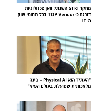
מחקר STKI השנתי: וואן טכנולוגיות
דורגה כ-TOP Vendor בכל תחומי שוק
ה-IT
"העתיד הוא Physical AI – בינה
מלאכותית שפועלת בעולם הפיזי"