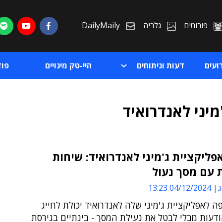
פורומים
גלריה
DailyMaily
ועים
דעות וניתוחים
היי-טק מינויים
פו
מיני לאנדרואיד
ליקציית ג'מיני לאנדרואיד: שיחות
 עם מסך נעול
ת
ג
04/12/2024 13:23
ת
פה לאפליקציית ג'מיני שלה לאנדרואיד יכולת לחייג
דעות מבלי לבטל את נעילת המסך - בינתיים בגירסת