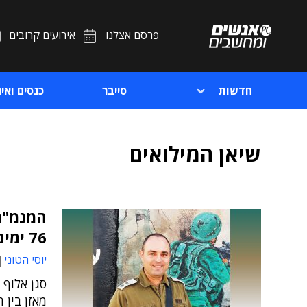
פרסם אצלנו
אירועים קרובים
חדשות
סייבר
כנסים ואיר
שיאן המילואים
המנמ"ר
76 ימים
יוסי הטוני
מאזן בין