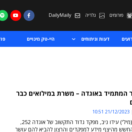
פורומים
גלריה
DailyMaily
ועים
דעות וניתוחים
היי-טק מינויים
פו
 המתמיד באוגדה – משרת במילואים כבר
ת
21/12/2023 10:51
ת
סגן אלוף (מיל') עידו ניב, מפקד גדוד התקשוב של אוגדה 252,
 החשש מהיצף מידע למפקדים והרצון להביא להם עושר