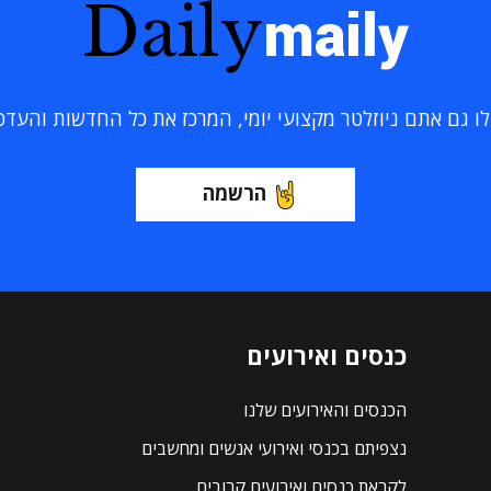
Daily
maily
 גם אתם ניוזלטר מקצועי יומי, המרכז את כל החדשות והעדכוני
הרשמה
כנסים ואירועים
הכנסים והאירועים שלנו
נצפיתם בכנסי ואירועי אנשים ומחשבים
לקראת כנסים ואירועים קרובים