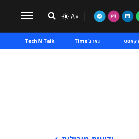
דקאסט
גאדג'Time
Tech N Talk
וכן פרסומי
תוכן פרסומי
וכן פרסומי