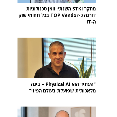
מחקר STKI השנתי: וואן טכנולוגיות
דורגה כ-TOP Vendor בכל תחומי שוק
ה-IT
"העתיד הוא Physical AI – בינה
מלאכותית שפועלת בעולם הפיזי"