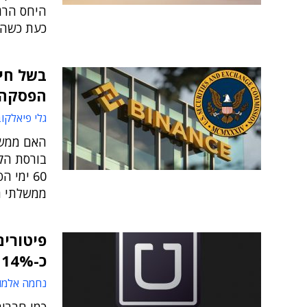
היחס הרג
כעת כשהי
הפסקה 
גלי פיאלקו
האם ממשל
בורסת הק
60 ימי
ממשלתי חד
כ-14% מכוח האדם של החברה
נחמה אלמו