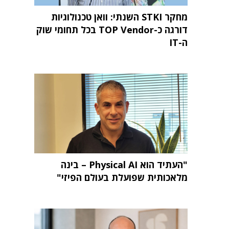
מחקר STKI השנתי: וואן טכנולוגיות
דורגה כ-TOP Vendor בכל תחומי שוק
ה-IT
"העתיד הוא Physical AI – בינה
מלאכותית שפועלת בעולם הפיזי"