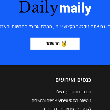
Daily
maily
 גם אתם ניוזלטר מקצועי יומי, המרכז את כל החדשות והעדכוני
הרשמה
כנסים ואירועים
הכנסים והאירועים שלנו
נצפיתם בכנסי ואירועי אנשים ומחשבים
לקראת כנסים ואירועים קרובים