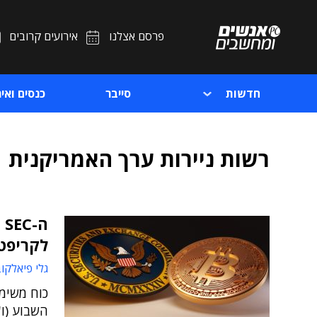
פרסם אצלנו
אירועים קרובים
חדשות
סייבר
כנסים ואיר
רשות ניירות ערך האמריקנית
ה
לקריפט
גלי פיאלקו
כוח משימה
השבוע (ו'