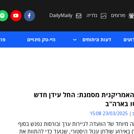
פורומים
גלריה
DailyMaily
ועים
דעות וניתוחים
היי-טק מינויים
פו
-SEC האמריקנית מסמנת: החל עידן חדש
ו בארה"ב
ת
ב
23/03/2025 15:08
ת
 מיוחד של הוועדה לניירות ערך ובורסות נפגש בסוף
) באירוע שולחן עגול היסטורי, שנועד כדי להתוות את