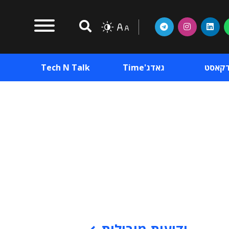
דקאסט
גאדג'Time
Tech N Talk
וכן פרסומי
תוכן פרסומי
וכן פרסומי