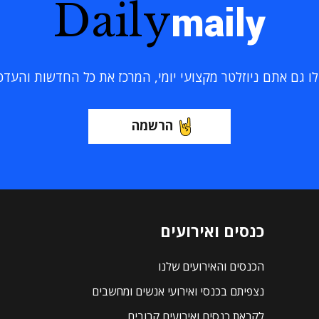
Daily
maily
 גם אתם ניוזלטר מקצועי יומי, המרכז את כל החדשות והעדכוני
הרשמה
כנסים ואירועים
הכנסים והאירועים שלנו
נצפיתם בכנסי ואירועי אנשים ומחשבים
לקראת כנסים ואירועים קרובים