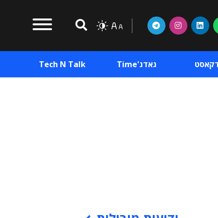
דקאסט
גאדג'Time
Tech N Talk
וכן פרסומי
תוכן פרסומי
וכן פרסומי