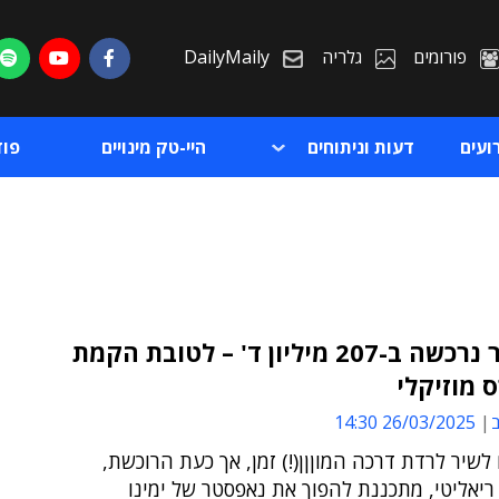
פורומים
גלריה
DailyMaily
ועים
דעות וניתוחים
היי-טק מינויים
פו
נאפסטר נרכשה ב-207 מיליון ד' – לטובת הקמת
 מוזיקלי
ת
ב
26/03/2025 14:30
ת
שיר לרדת דרכה המוןןן(!) זמן, אך כעת הרוכשת,
 ריאליטי, מתכננת להפוך את נאפסטר של ימינו