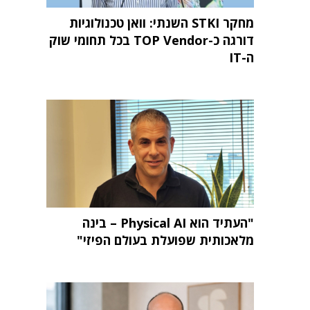
מחקר STKI השנתי: וואן טכנולוגיות
דורגה כ-TOP Vendor בכל תחומי שוק
ה-IT
"העתיד הוא Physical AI – בינה
מלאכותית שפועלת בעולם הפיזי"