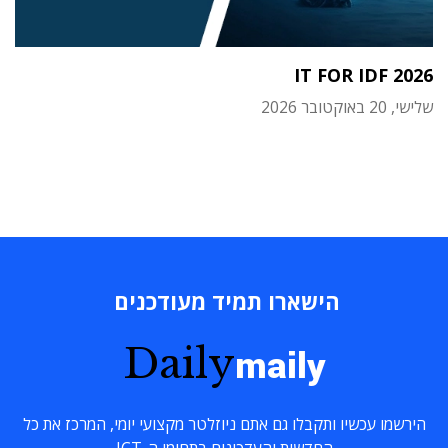
IT FOR IDF 2026
שלישי, 20 באוקטובר 2026
הישארו תמיד מעודכנים
Daily
maily
הירשמו עכשיו ותקבלו גם אתם ניוזלטר מקצועי יומי, המרכז את כל