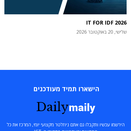
IT FOR IDF 2026
שלישי, 20 באוקטובר 2026
הישארו תמיד מעודכנים
Daily
maily
הירשמו עכשיו ותקבלו גם אתם ניוזלטר מקצועי יומי, המרכז את כל