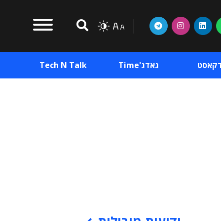
דקאסט
גאדג'Time
Tech N Talk
וכן פרסומי
תוכן פרסומי
וכן פרסומי