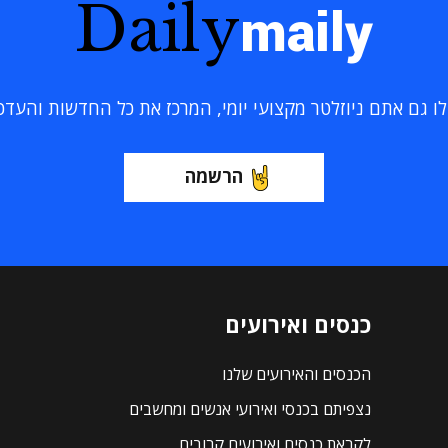
Daily
maily
 גם אתם ניוזלטר מקצועי יומי, המרכז את כל החדשות והעדכוני
הרשמה
כנסים ואירועים
הכנסים והאירועים שלנו
נצפיתם בכנסי ואירועי אנשים ומחשבים
לקראת כנסים ואירועים קרובים