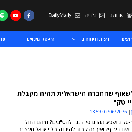
פורומים
גלריה
DailyMaily
ועים
דעות וניתוחים
היי-טק מינויים
פו
לשאוף שהחברה הישראלית תהיה מקבלת
י-טק"
ת
02/06/2026 13:59
ת
-טק מושפע מהרגרסיה נגד להט"בים? מיהם הרול
גאים בענף? ואיך זה קשור להיותה של ישראל מעצמת