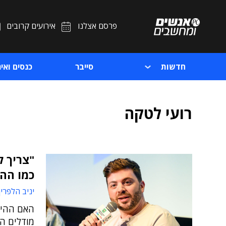
פרסם אצלנו
אירועים קרובים
חדשות
סייבר
כנסים ואיר
רועי לטקה
"צריך 
כמו ההי
יניב הלפרין
האם ההיי
מודלים ה