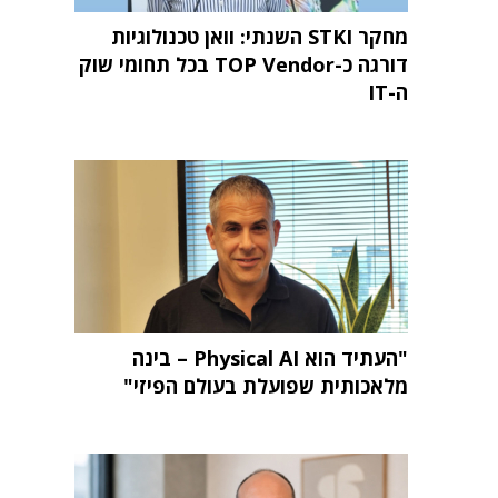
מחקר STKI השנתי: וואן טכנולוגיות
דורגה כ-TOP Vendor בכל תחומי שוק
ה-IT
"העתיד הוא Physical AI – בינה
מלאכותית שפועלת בעולם הפיזי"