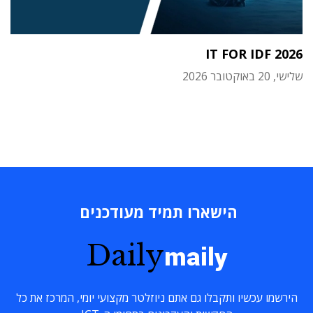
IT FOR IDF 2026
שלישי, 20 באוקטובר 2026
הישארו תמיד מעודכנים
Daily
maily
הירשמו עכשיו ותקבלו גם אתם ניוזלטר מקצועי יומי, המרכז את כל