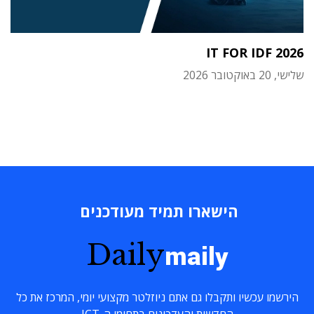
IT FOR IDF 2026
שלישי, 20 באוקטובר 2026
הישארו תמיד מעודכנים
Daily
maily
הירשמו עכשיו ותקבלו גם אתם ניוזלטר מקצועי יומי, המרכז את כל