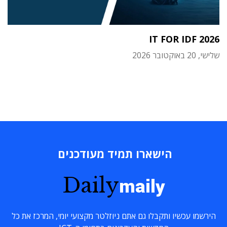
IT FOR IDF 2026
שלישי, 20 באוקטובר 2026
הישארו תמיד מעודכנים
Daily
maily
הירשמו עכשיו ותקבלו גם אתם ניוזלטר מקצועי יומי, המרכז את כל