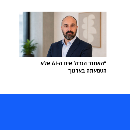
"האתגר הגדול אינו ה-AI אלא
הטמעתה בארגון"