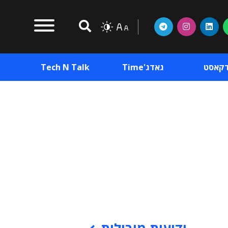
דקאסט
גאדג'Time
Tech N Talk
וכן פרסומי
תוכן פרסומי
וכן פרסומי