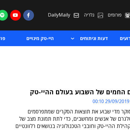
פורומים
גלריה
DailyMaily
ועים
דעות וניתוחים
היי-טק מינויים
פו
 החמים של השבוע בעולם ההיי-טק
29/09/2019 00:10
ת
סוקר מדי שבוע את תוצאות הסקרים שמתפרסמים
ת
לגרם של אנשים ומחשבים, כדי לתת תמונת מצב של
ילת ההיי-טק וחובבי הטכנולוגיה בנושאים רלוונטיים