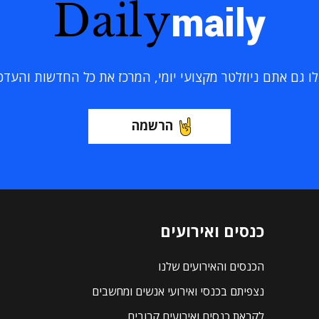
Daily
maily
 גם אתם ניוזלטר מקצועי יומי, המרכז את כל החדשות והעדכוני
הרשמה
כנסים ואירועים
הכנסים והאירועים שלנו
נצפיתם בכנסי ואירועי אנשים ומחשבים
לקראת כנסים ואירועים קרובים