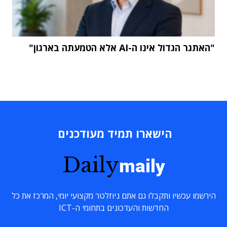
"האתגר הגדול אינו ה-AI אלא הטמעתה בארגון"
הישארו תמיד מעודכנים
Daily
maily
הירשמו עכשיו ותקבלו גם אתם ניוזלטר מקצועי יומי, המרכז את כל
החדשות והעדכונים בתחומי ה-ICT