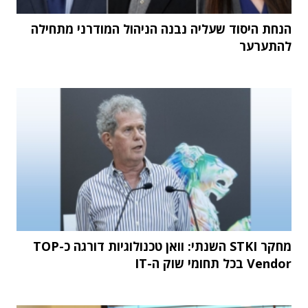
הנחת היסוד שעליה נבנה הניהול המודרני מתחילה
להתערער
מחקר STKI השנתי: וואן טכנולוגיות דורגה כ-TOP
Vendor בכל תחומי שוק ה-IT