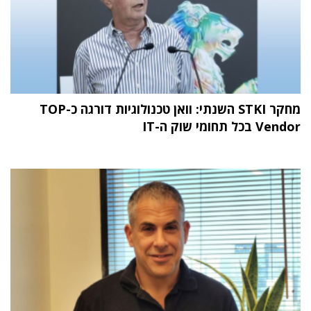
מחקר STKI השנתי: וואן טכנולוגיות דורגה כ-TOP
Vendor בכל תחומי שוק ה-IT